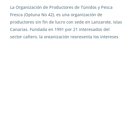
La Organización de Productores de Túnidos y Pesca
Fresca (Optuna No 42), es una organización de
productores sin fin de lucro con sede en Lanzarote, Islas
Canarias. Fundada en 1991 por 21 interesados del
sector cañero, la organización representa los intereses
de la pesquería cañera atunera local. Optuna No 42
tiene como objetivo salvaguardar el futuro de la
pesquería y mejorar la comercialización de las capturas
de atún de sus miembros. Su membresía está
compuesta predominantemente por seis atuneros
cañeros, cada uno de entre 24 y 34 metros de eslora y
con aproximadamente 12 tripulantes. Apoyo adicional
es proporcionado por barcos de Fuerteventura, La
Graciosa y Puerto del Carmen (entre otros).